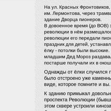
На ул. Красных Фронтовиков,
им. Лермонтова, через трамв
здание Дворца пионеров.
В довоенное время (до ВОВ)
революции в нём размещалос
революции его передали пио
праздник для детей, устанавл
ёлку - потолки были высокие
младшим Дед Мороз раздавал
постарше получали их в окош
Однажды от ёлки случился п
было отстроено уже каменным
виде, которое помните и вы.
К зданию примыкал довольн
проспекта Революции (бывш
этом сквере устроили киноза