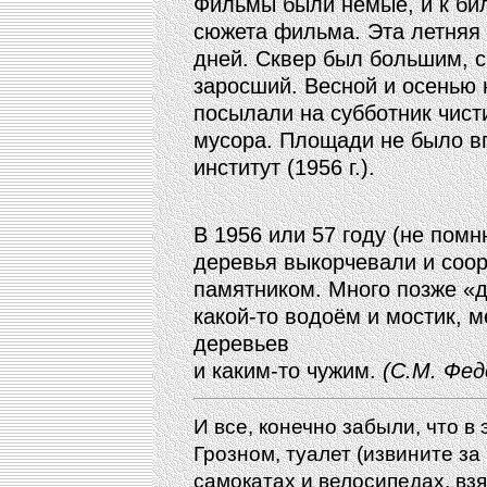
Фильмы были немые, и к бил
сюжета фильма. Эта летняя
дней. Сквер был большим, 
заросший. Весной и осенью 
посылали на субботник чист
мусора. Площади не было вп
институт (1956 г.).
В 1956 или 57 году (не пом
деревья выкорчевали и соо
памятником. Много позже «д
какой-то водоём и мостик, м
деревьев
и каким-то чужим.
(С.М. Фед
И все, конечно забыли, что в
Грозном, туалет (извините за
самокатах и велосипедах, вз