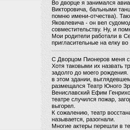
Во дворце я занимался ави
Викторовича, бальными танц
помню имени-отчества). Так
Яковлевича - он вел судомо
совместительству. Ну, и пом
Мои родители работали в С
пригласительные на елку во
С Дворцом Пионеров меня с
Хотя таковыми их назвать тр
задолго до моего рождения. 
в этом здании, выглядевшем
размещался Театр Юного Зри
Вениславский Ефим Генрихо
театре случился пожар, заго
выгорел.
К сожалению, театр восстана
называется, разогнали.
Многие актеры перешли в те