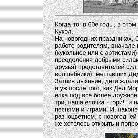
Когда-то, в 60е годы, в это
Кукол.
На новогодних праздниках, 
работе родителям, вначале
(кукольное или с артистами)
преодоления добрыми силам
друзья) представителей сил
волшебники), мешавших Дед
Затаив дыхание, дети ждали
а уж после того, как Дед Мо
елка под все более дружное (
три, наша елочка - гори!" и
песнями и играми. И, наконе
разноцветном, с новогодней 
же хотелось открыть и попр